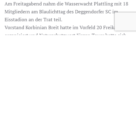
Am Freitagabend nahm die Wasserwacht Plattling mit 18
Mitgliedern am Blaulichttag des Deggendorfer SC im
Eisstadion an der Trat teil.
Vorstand Korbinian Breit hatte im Vorfeld 20 Freikarten
organisiert und Naturschutzwart Jürgen Tauer hatte sich
um die Anmeldung und die Fahrt nach Deggendorf
gekümmert.
In einem spannenden Spiel vor fast ausverkauften
Stadion bekamen die Wasserwachtler ein packendes Spiel
von der ersten Minute an zu sehen. Am Ende siegten die
Deggendorfer Kufencracks verdient mit 3:1 und sicherten
so den derzeit dritten Tabellenplatz in der Oberliga Süd.
Es war ein schöner Abend, für manche das erste
Eishockeyspiel, das gewiss mächtig Eindruck hinterlassen
hat, als auch für die „alten Hasen“, die auch voll auf ihre
Kosten kamen.