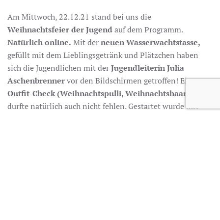
Am Mittwoch, 22.12.21 stand bei uns die
Weihnachtsfeier der Jugend
auf dem Programm.
Natürlich online.
Mit der
neuen Wasserwachtstasse,
gefüllt mit dem Lieblingsgetränk und Plätzchen haben
sich die Jugendlichen mit der
Jugendleiterin Julia
Aschenbrenner
vor den Bildschirmen getroffen! Ein
Outfit-Check (Weihnachtspulli, Weihnachtshaarreif
…)
durfte natürlich auch nicht fehlen. Gestartet wurde mit
einem
kleinen Quiz rund um Weihnachten!
Auch
folgten viele andere tolle Spiele. Das absolute Highlight
stellten die
Weihnachtslieder
dar. Viele der Teilnehmer
spielen ein Musikinstrument und so wurde kurzerhand
ein Spiel draus. Als erstes wurde das Lieblings-
Weihnachtslied vorgespielt, danach wurde geraten,
welches Lied es war und im Anschluss wurde es
gemeinsam gesungen. War kein Instrument griffbereit