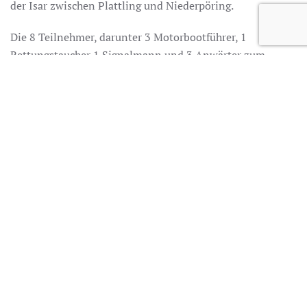
der Isar zwischen Plattling und Niederpöring.
Die 8 Teilnehmer, darunter 3 Motorbootführer, 1
Rettungstaucher 1 Signalmann und 3 Anwärter zum
Wasserretter haben in der 6-stündigen Übung unter
anderem die Bergung von einem verunglücktem Taucher
geübt. Ebenso mussten die Bootsführer das Abschleppen
eines antriebslosen Bootes oder auch das Aufnehmen von
Einsatzkräften aus dem Wasser üben.
ZURÜCK
WEITER
Termine
07.08.2026 12:15 Uhr
Einbaumfahrt
08.08.2026 14:00 Uhr