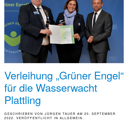
Verleihung „Grüner Engel“
für die Wasserwacht
Plattling
GESCHRIEBEN VON
JÜRGEN TAUER
AM
20. SEPTEMBER
2022
. VERÖFFENTLICHT IN
ALLGEMEIN
.