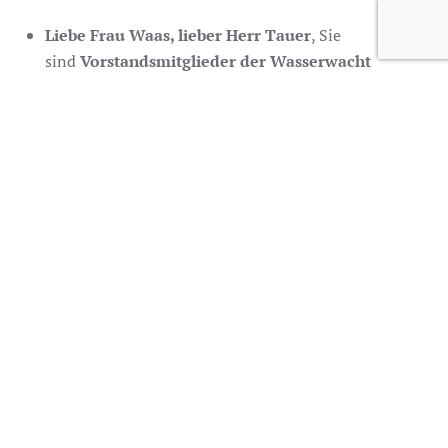
Liebe Frau Waas, lieber Herr Tauer
, Sie
sind
Vorstandsmitglieder der Wasserwacht
Plattling
, einer ehrenamtlich höchst engagierten
Gemeinschaft auf und neben dem Wasser. Jedes Jahr
sind mehr als
100 Mitglieder
im
Natur- und
Gewässerschutz
, bei monatlichen
Exkursionen
und
bei
Arbeitseinsätzen
aktiv.
Die
Mitglieder der Wasserwacht
packen an vielen
Stellen mit an. Seit
1997
pflegen sie
in
Kooperation
mit der
Gemeinde
Aholming
die
Schwarzwöhrer und Penzlinger
Leiten
, im Jahr
2020
haben sie
650 Meter
Steilhang
abgerecht, um den Magerrasen und damit
schützenswerte Lebensräume zu erhalten und jedes
Jahr wird im
Gemeindebereich Breitfeld
ein
600
Meter
langer Zaun zum Schutz der