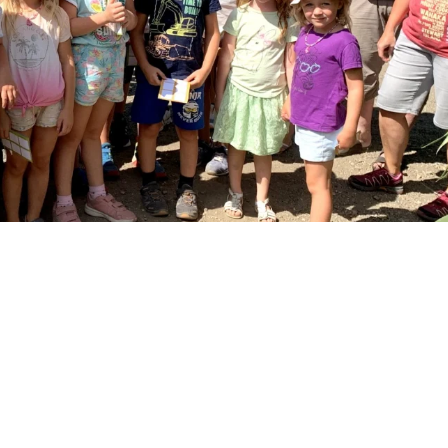
ldlabyrinth Rinkam