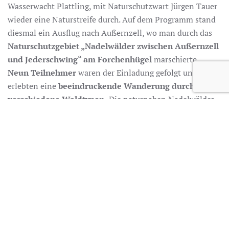
Wasserwacht Plattling, mit Naturschutzwart Jürgen Tauer
wieder eine Naturstreife durch. Auf dem Programm stand
diesmal ein Ausflug nach Außernzell, wo man durch das
Naturschutzgebiet „Nadelwälder zwischen Außernzell
und Jederschwing“ am Forchenhügel
marschierte.
Neun Teilnehmer
waren der Einladung gefolgt und
erlebten eine
beeindruckende Wanderung durch
verschiedene Waldtypen.
Die naturnahen Nadelwälder
um den
„Hoiberhügel“
bestehen überwiegend aus
zwergstrauchreichen Kiefernwäldern und haben
herausragende Bedeutung für bedrohte Tier- und
Pflanzenarten. Herausragende Merkmale des Gebiets sind
die vom trockenen Krüppel-Kiefernwald bis zum nassen
Quellwald reichende Bandbreite naturnaher
Nadelwaldbestände auf mehr oder weniger sauren und
mageren Böden.
Wie in eine andere Welt entführt, so kamen sich die