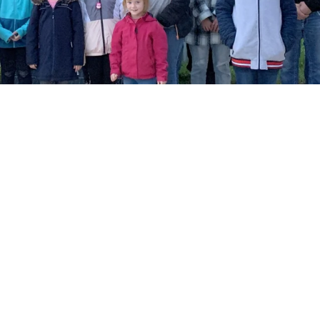
zur Sternwarte Winzer a
 2022
. VERÖFFENTLICHT IN
ALLGEMEIN
.