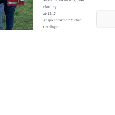
Straße 22, Pielweichs, 94447
Plattling
ab 18:15
Ansprechpartner: Michael
Göttlinger
13.08.2026 18:30 Uhr
Abzeichenabnahme
Freibad Plattling, Georg-Eckl-
Straße 22, Pielweichs, 94447
Plattling
ab 18:15
uf dem
17.08.2026 18:30 Uhr
Jugend Training
Freibad Plattling, Georg-Eckl-
Straße 22, Pielweichs, 94447
Plattling