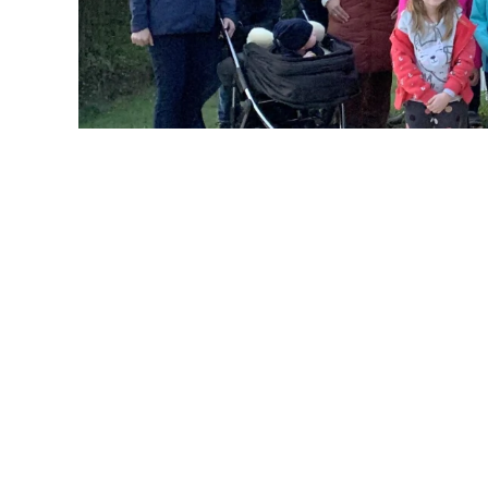
Naturstreife führte 
Pledlberg
GESCHRIEBEN VON
JÜRGEN TAUER
AM
30. OKTOBER