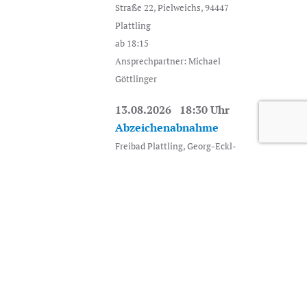
Straße 22, Pielweichs, 94447
Plattling
ab 18:15
Ansprechpartner: Michael
Göttlinger
13.08.2026 18:30 Uhr
Abzeichenabnahme
Freibad Plattling, Georg-Eckl-
Straße 22, Pielweichs, 94447
WEITER
Plattling
ab 18:15
17.08.2026 18:30 Uhr
Jugend Training
Freibad Plattling, Georg-Eckl-
Straße 22, Pielweichs, 94447
Plattling