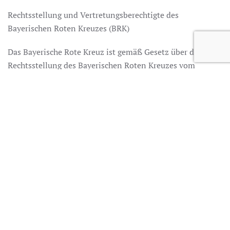
Rechtsstellung und Vertretungsberechtigte des
Bayerischen Roten Kreuzes (BRK)
Das Bayerische Rote Kreuz ist gemäß Gesetz über die
Rechtsstellung des Bayerischen Roten Kreuzes vom
16.07.1986 (Gesetz über die Rechtsstellung des
Bayerischen Roten Kreuzes vom 16.7.1986, Bayerisches
Gesetz- und Verordnungsblatt Nr. 13/1986, 281-1-I,
zuletzt geändert durch Gesetz vom 27.12.1999) eine
Körperschaft des öffentlichen Rechts mit Sitz in München.
Die besonderen Regelungen unterliegende Rechtsaufsicht
führt das Bayerische Staatsministerium des Inneren, für
Bau und Verkehr, Odeonsplatz 3, 80539 München.
Weiteres wird in der BRK-Satzung vom 21.7.2001
(Bekanntmachung vom 8.11.2001, StAnz Nr. 47), zuletzt
geändert am 7.12.2013 (Bekanntmachung vom 26.2.2014,