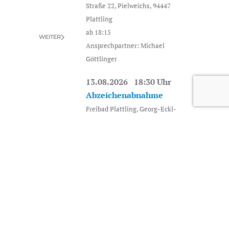
Straße 22, Pielweichs, 94447
Plattling
ab 18:15
WEITER
Ansprechpartner: Michael
Göttlinger
13.08.2026 18:30 Uhr
Abzeichenabnahme
Freibad Plattling, Georg-Eckl-
Straße 22, Pielweichs, 94447
Plattling
ab 18:15
17.08.2026 18:30 Uhr
Jugend Training
Freibad Plattling, Georg-Eckl-
Straße 22, Pielweichs, 94447
Plattling