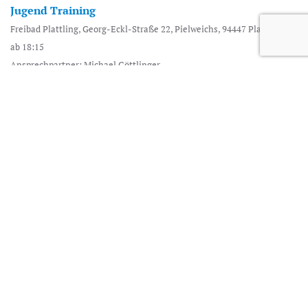
Jugend Training
Freibad Plattling, Georg-Eckl-Straße 22, Pielweichs, 94447 Plattling
ab 18:15
Ansprechpartner: Michael Göttlinger
13.08.2026 18:30 Uhr
Abzeichenabnahme
Freibad Plattling, Georg-Eckl-Straße 22, Pielweichs, 94447 Plattling
ab 18:15
17.08.2026 18:30 Uhr
Jugend Training
Freibad Plattling, Georg-Eckl-Straße 22, Pielweichs, 94447 Plattling
ab 18:15
Ansprechpartner: Michael Göttlinger
20.08.2026 18:30 Uhr
Abzeichenabnahme