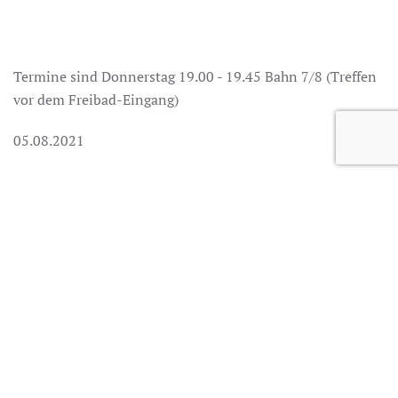
Termine sind Donnerstag 19.00 - 19.45 Bahn 7/8 (Treffen
vor dem Freibad-Eingang)
05.08.2021
12.08.2021
19.08.2021
26.08.2021
und Theorie am 02.09.2021 im RK Haus Plattling.
ZURÜCK
WEITER