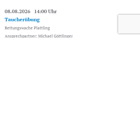
08.08.2026 14:00 Uhr
Taucherübung
Rettungswache Plattling
Ansprechpartner: Michael Göttlinger
10.08.2026 18:30 Uhr
Jugend Training
Freibad Plattling, Georg-Eckl-Straße 22, Pielweichs, 94447 Plattling
ab 18:15
Ansprechpartner: Michael Göttlinger
13.08.2026 18:30 Uhr
Abzeichenabnahme
Freibad Plattling, Georg-Eckl-Straße 22, Pielweichs, 94447 Plattling
ab 18:15
17.08.2026 18:30 Uhr